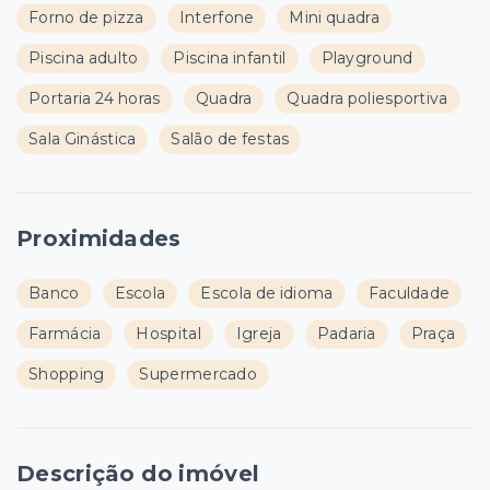
Forno de pizza
Interfone
Mini quadra
Piscina adulto
Piscina infantil
Playground
Portaria 24 horas
Quadra
Quadra poliesportiva
Sala Ginástica
Salão de festas
Proximidades
Banco
Escola
Escola de idioma
Faculdade
Farmácia
Hospital
Igreja
Padaria
Praça
Shopping
Supermercado
Descrição do imóvel