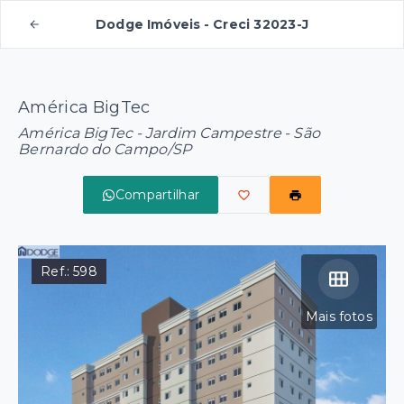
Dodge Imóveis - Creci 32023-J
América BigTec
América BigTec -
Jardim Campestre - São
Bernardo do Campo/SP
Compartilhar
Ref.:
598
Mais fotos