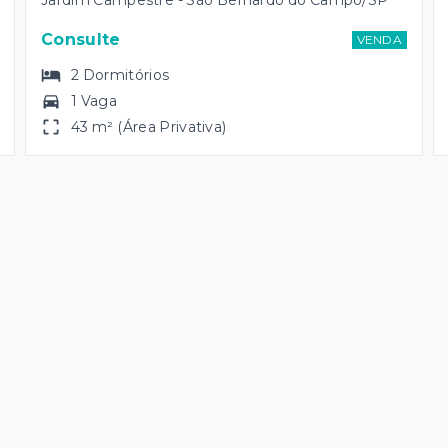
Jardim Campestre - São Bernardo do Campo/SP
Consulte
VENDA
2
Dormitórios
1 Vaga
43 m² (Área Privativa)