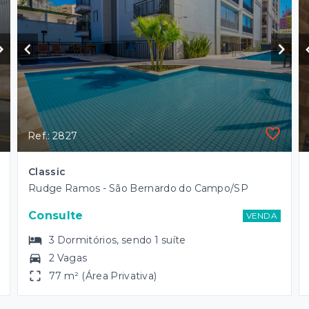
Ref.: 2827
Classic
Rudge Ramos - São Bernardo do Campo/SP
Consulte
VENDA
3
Dormitórios
, sendo
1
suíte
2 Vagas
77 m² (Área Privativa)