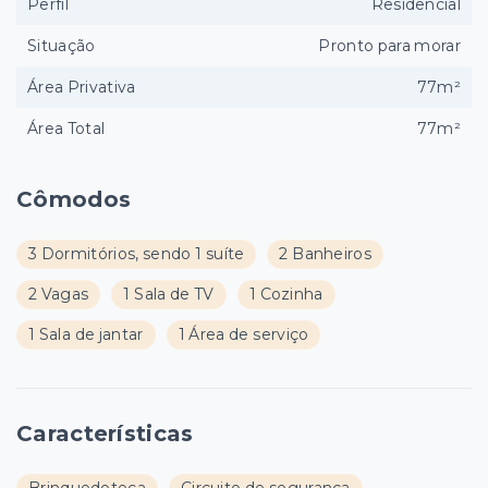
Perfil
Residencial
Situação
Pronto para morar
Área Privativa
77m²
Área Total
77m²
Cômodos
3 Dormitórios, sendo 1 suíte
2 Banheiros
2 Vagas
1 Sala de TV
1 Cozinha
1 Sala de jantar
1 Área de serviço
Características