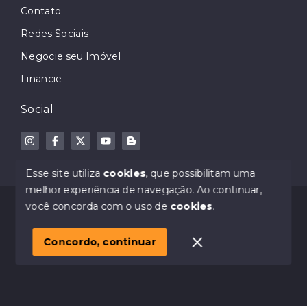
Contato
Redes Sociais
Negocie seu Imóvel
Financie
Social
Esse site utiliza
cookies
, que possibilitam uma
melhor experiência de navegação.
Ao continuar,
© Copyright 2026 - Dodge Imóveis - Creci 32023-J -
você concorda com o uso de
cookies
.
Todos os direitos reservados
Concordo, continuar
SITE PARA IMOBILIARIA