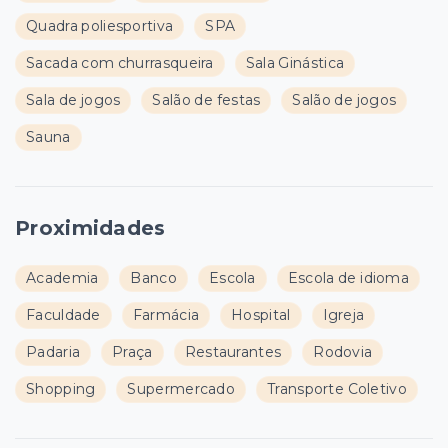
Quadra poliesportiva
SPA
Sacada com churrasqueira
Sala Ginástica
Sala de jogos
Salão de festas
Salão de jogos
Sauna
Proximidades
Academia
Banco
Escola
Escola de idioma
Faculdade
Farmácia
Hospital
Igreja
Padaria
Praça
Restaurantes
Rodovia
Shopping
Supermercado
Transporte Coletivo