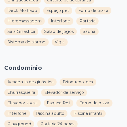
Brinquedoteca
Circuito de segurança
Deck Molhado
Espaço pet
Forno de pizza
Hidromassagem
Interfone
Portaria
Sala Ginástica
Salão de jogos
Sauna
Sistema de alarme
Vigia
Condomínio
Academia de ginástica
Brinquedoteca
Churrasqueira
Elevador de serviço
Elevador social
Espaço Pet
Forno de pizza
Interfone
Piscina adulto
Piscina infantil
Playground
Portaria 24 horas