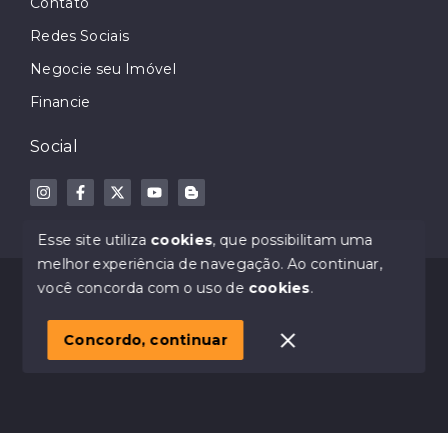
Contato
Redes Sociais
Negocie seu Imóvel
Financie
Social
Esse site utiliza
cookies
, que possibilitam uma
melhor experiência de navegação.
Ao continuar,
© Copyright 2026 - Dodge Imóveis - Creci 32023-J -
você concorda com o uso de
cookies
.
Todos os direitos reservados
Concordo, continuar
SITE PARA IMOBILIARIA