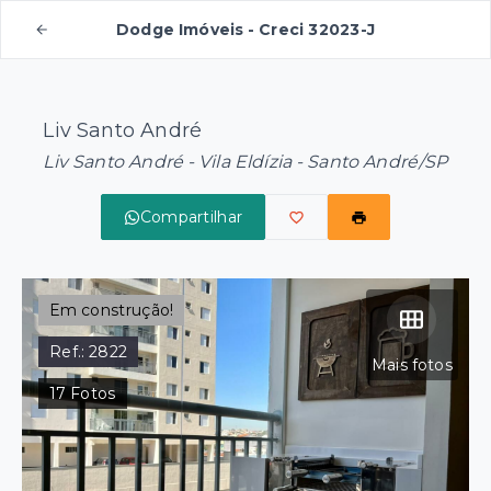
Dodge Imóveis - Creci 32023-J
Liv Santo André
Liv Santo André -
Vila Eldízia - Santo André/SP
Compartilhar
Em construção!
Ref.:
2822
Mais fotos
17
Fotos