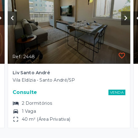
Ref.: 2448
Liv Santo André
Vila Eldízia - Santo André/SP
Consulte
VENDA
2
Dormitórios
1 Vaga
40 m² (Área Privativa)