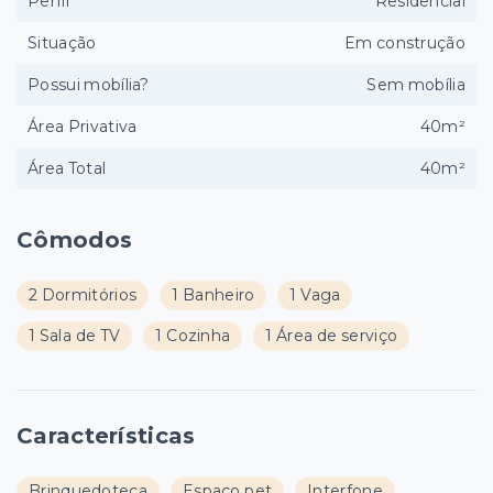
Perfil
Residencial
Situação
Em construção
Possui mobília?
Sem mobília
Área Privativa
40m²
Área Total
40m²
Cômodos
2 Dormitórios
1 Banheiro
1 Vaga
1 Sala de TV
1 Cozinha
1 Área de serviço
Características
Brinquedoteca
Espaço pet
Interfone