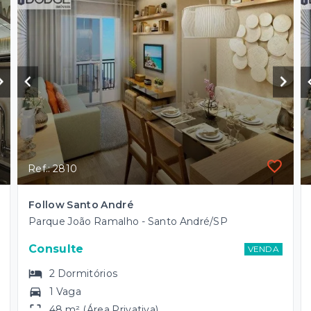
Ref.: 2810
Follow Santo André
Parque João Ramalho - Santo André/SP
Consulte
VENDA
2
Dormitórios
1 Vaga
48 m² (Área Privativa)