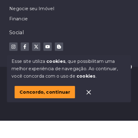
Negocie seu Imóvel
Financie
Social
Esse site utiliza
cookies
, que possibilitam uma
melhor experiência de navegação.
Ao continuar,
Olá! Estamos disponíveis para te ajudar.
© Copyright 2026 - Dodge Imóveis - Creci 32023-J -
você concorda com o uso de
cookies
.
Todos os direitos reservados
Concordo, continuar
SITE PARA IMOBILIARIA
Início
Histórico
Favoritos