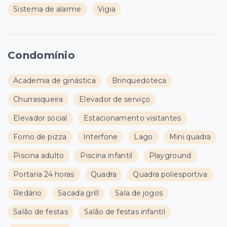
Sistema de alarme
Vigia
Condomínio
Academia de ginástica
Brinquedoteca
Churrasqueira
Elevador de serviço
Elevador social
Estacionamento visitantes
Forno de pizza
Interfone
Lago
Mini quadra
Piscina adulto
Piscina infantil
Playground
Portaria 24 horas
Quadra
Quadra poliesportiva
Redário
Sacada grill
Sala de jogos
Salão de festas
Salão de festas infantil