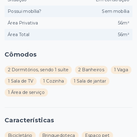
Possui mobília?
Sem mobília
Área Privativa
56m²
Área Total
56m²
Cômodos
2 Dormitórios, sendo 1 suíte
2 Banheiros
1 Vaga
1 Sala de TV
1 Cozinha
1 Sala de jantar
1 Área de serviço
Características
Bicicletário
Brinquedoteca
Espaço pet