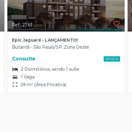
Ref.: 2763
Epic Jaguaré - LANÇAMENTO!
Butantã - São Paulo/SP, Zona Oeste
Consulte
VENDA
2
Dormitórios
, sendo
1
suíte
1 Vaga
59 m² (Área Privativa)