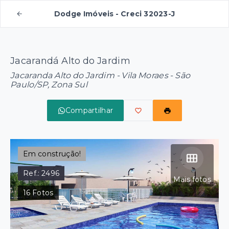
Dodge Imóveis - Creci 32023-J
Jacarandá Alto do Jardim
Jacaranda Alto do Jardim -
Vila Moraes - São
Paulo/SP, Zona Sul
Compartilhar
Em construção!
Ref.:
2496
Mais fotos
16
Fotos