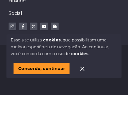
Financie
Social
Esse site utiliza
cookies
, que possibilitam uma
melhor experiência de navegação.
Ao continuar,
© Copyright 2026 - Dodge Imóveis - Creci 32023-J -
você concorda com o uso de
cookies
.
Todos os direitos reservados
Concordo, continuar
SITE PARA IMOBILIARIA
Início
Histórico
Favoritos