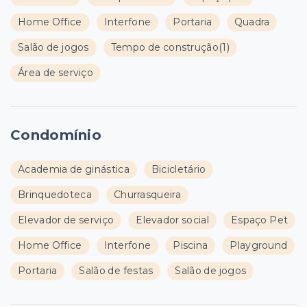
Home Office
Interfone
Portaria
Quadra
Salão de jogos
Tempo de construção
(1)
Área de serviço
Condomínio
Academia de ginástica
Bicicletário
Brinquedoteca
Churrasqueira
Elevador de serviço
Elevador social
Espaço Pet
Home Office
Interfone
Piscina
Playground
Portaria
Salão de festas
Salão de jogos