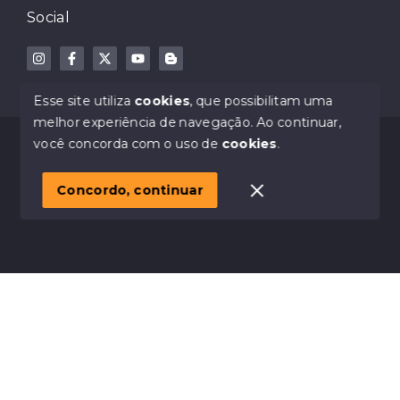
Social
Esse site utiliza
cookies
, que possibilitam uma
melhor experiência de navegação.
Ao continuar,
© Copyright 2026 - Dodge Imóveis - Creci 32023-J -
você concorda com o uso de
cookies
.
Todos os direitos reservados
Concordo, continuar
SITE PARA IMOBILIARIA
Início
Histórico
Favoritos