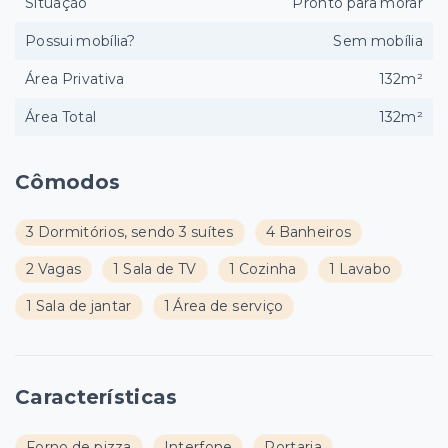
Situação
Pronto para morar
Possui mobília?
Sem mobília
Área Privativa
132m²
Área Total
132m²
Cômodos
3 Dormitórios, sendo 3 suítes
4 Banheiros
2 Vagas
1 Sala de TV
1 Cozinha
1 Lavabo
1 Sala de jantar
1 Área de serviço
Características
Forno de pizza
Interfone
Portaria