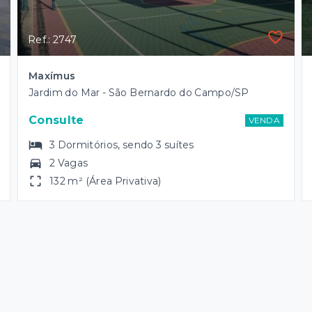
Ref.: 2747
Maxímus
Jardim do Mar - São Bernardo do Campo/SP
Consulte
VENDA
3
Dormitórios
, sendo
3
suítes
2 Vagas
132 m² (Área Privativa)