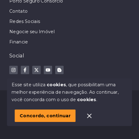
Porto Seguro Consórcio
Contato
Redes Sociais
Negocie seu Imóvel
Financie
Social
Esse site utiliza
cookies
, que possibilitam uma
melhor experiência de navegação.
Ao continuar,
© Copyright 2026 - Dodge Imóveis - Creci 32023-J -
você concorda com o uso de
cookies
.
Todos os direitos reservados
Concordo, continuar
SITE PARA IMOBILIARIA