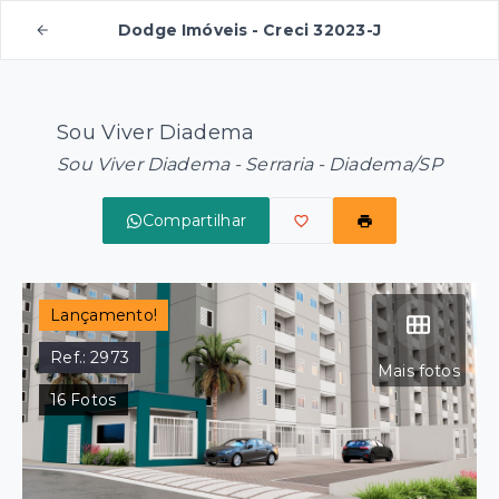
Dodge Imóveis - Creci 32023-J
Sou Viver Diadema
Sou Viver Diadema -
Serraria - Diadema/SP
Compartilhar
Lançamento!
Ref.:
2973
Mais fotos
16
Fotos