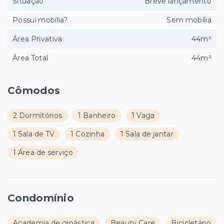
Situação
Breve lançamento
Possui mobília?
Sem mobília
Área Privativa
44m²
Área Total
44m²
Cômodos
2 Dormitórios
1 Banheiro
1 Vaga
1 Sala de TV
1 Cozinha
1 Sala de jantar
1 Área de serviço
Condomínio
Academia de ginástica
Beauty Care
Bicicletário