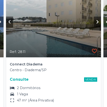
Ref.: 2811
Connect Diadema
Centro - Diadema/SP
Consulte
VENDA
2
Dormitórios
1 Vaga
47 m² (Área Privativa)